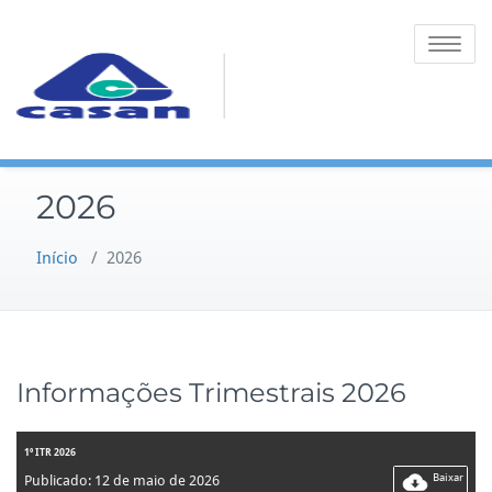
Toggle na
2026
Início
/
2026
Informações Trimestrais 2026
1º ITR 2026
Baixar
Publicado: 12 de maio de 2026