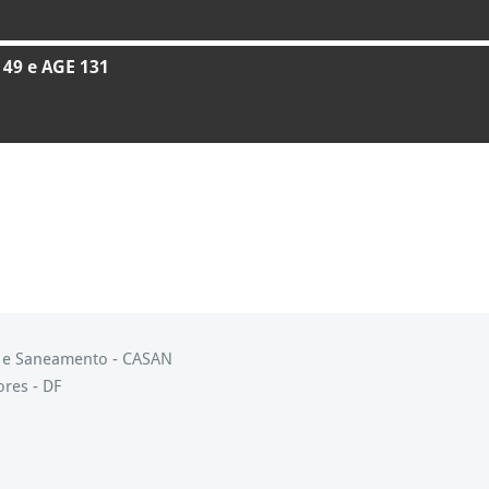
 49 e AGE 131
s e Saneamento - CASAN
ores - DF